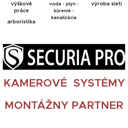
výškové
výroba sietí
voda - plyn -
práce
kúrenie -
kanalizácia
arboristika
KAMEROVÉ SYSTÉMY
MONTÁŽNY PARTNER