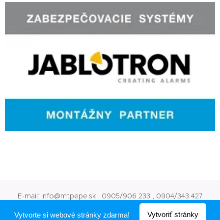
E-mail: info@mtpepe.sk , 0905/906 233 , 0904/343 427
Vytvorené službou
Webnode
Vytvoriť stránky
Vytvorte si webové stránky zdarma!